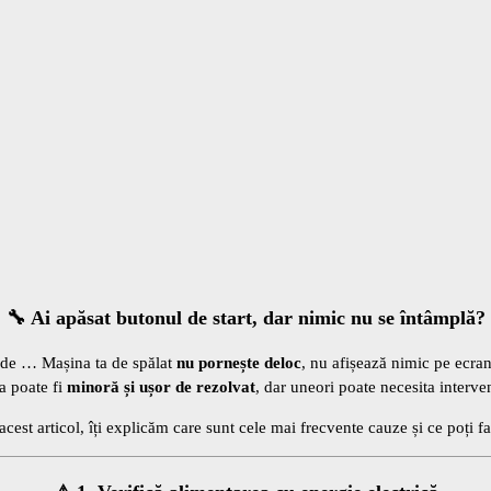
🔧 Ai apăsat butonul de start, dar nimic nu se întâmplă?
pide … Mașina ta de spălat
nu pornește deloc
, nu afișează nimic pe ecra
a poate fi
minoră și ușor de rezolvat
, dar uneori poate necesita interven
acest articol, îți explicăm care sunt cele mai frecvente cauze și ce poți f