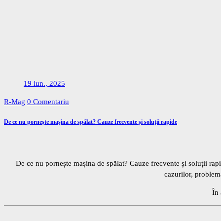
19
iun., 2025
R-Mag
0 Comentariu
De ce nu pornește mașina de spălat? Cauze frecvente și soluții rapide
De ce nu pornește mașina de spălat? Cauze frecvente și soluții ra
cazurilor, problem
În 