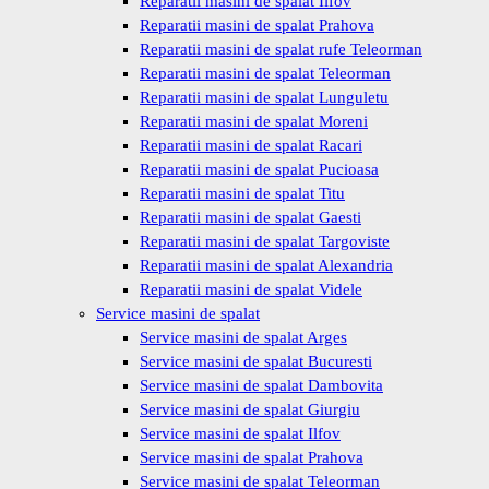
Reparatii masini de spalat Ilfov
Reparatii masini de spalat Prahova
Reparatii masini de spalat rufe Teleorman
Reparatii masini de spalat Teleorman
Reparatii masini de spalat Lunguletu
Reparatii masini de spalat Moreni
Reparatii masini de spalat Racari
Reparatii masini de spalat Pucioasa
Reparatii masini de spalat Titu
Reparatii masini de spalat Gaesti
Reparatii masini de spalat Targoviste
Reparatii masini de spalat Alexandria
Reparatii masini de spalat Videle
Service masini de spalat
Service masini de spalat Arges
Service masini de spalat Bucuresti
Service masini de spalat Dambovita
Service masini de spalat Giurgiu
Service masini de spalat Ilfov
Service masini de spalat Prahova
Service masini de spalat Teleorman