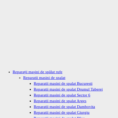
Reparatii masini de spalat rufe
Reparații mașini de spălat rufe
Reparatii masini de spalat
Reparatii masini de spalat Bucuresti
Reparatii masini de spalat Drumul Taberei
Reparatii masini de spalat Sector 6
Reparatii masini de spalat Arges
Reparatii masini de spalat Dambovita
Reparatii masini de spalat Giurgiu