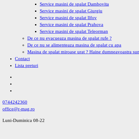
Service masini de spalat Dambovita
Service masini de spalat Giurgiu
Service masini de spalat Ilfov
Service masini de spalat Prahova
Service masini de spalat Teleorman
De ce nu evacueaza masina de spalat rufe ?
De ce nu se alimenteaza masina de spalat cu apa
Masina de spalat miroase urat ? Haine dumneavoastra sunt 
Contact
Lista preturi
0744242360
office@r-mag.ro
Luni-Duminica 08-22