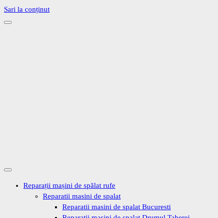
Sari la conținut
Reparatii masini de spalat rufe
Reparații mașini de spălat rufe
Reparatii masini de spalat
Reparatii masini de spalat Bucuresti
Reparatii masini de spalat Drumul Taberei