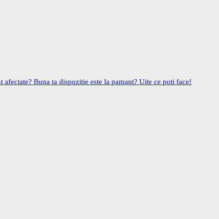
afectate? Buna ta dispozitie este la pamant? Uite ce poti face!