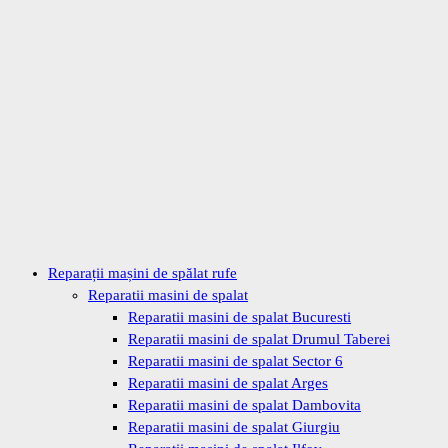
Reparatii masini de spalat rufe
Reparații mașini de spălat rufe
Reparatii masini de spalat
Reparatii masini de spalat Bucuresti
Reparatii masini de spalat Drumul Taberei
Reparatii masini de spalat Sector 6
Reparatii masini de spalat Arges
Reparatii masini de spalat Dambovita
Reparatii masini de spalat Giurgiu