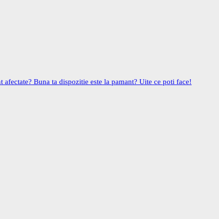
afectate? Buna ta dispozitie este la pamant? Uite ce poti face!