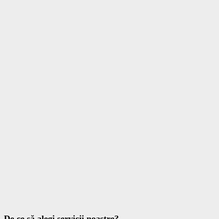
De ce să alegi servicii noastre?