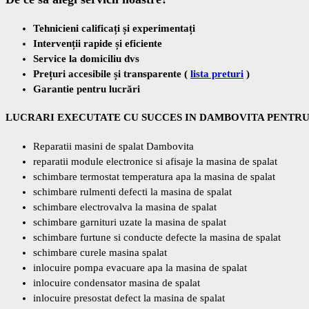
Tehnicieni calificați și experimentați
Intervenții rapide și eficiente
Service la domiciliu dvs
Prețuri accesibile și transparente (
lista preturi
)
Garantie pentru lucrări
LUCRARI EXECUTATE CU SUCCES IN DAMBOVITA PENTRU 
Reparatii masini de spalat Dambovita
reparatii module electronice si afisaje la masina de spalat
schimbare termostat temperatura apa la masina de spalat
schimbare rulmenti defecti la masina de spalat
schimbare electrovalva la masina de spalat
schimbare garnituri uzate la masina de spalat
schimbare furtune si conducte defecte la masina de spalat
schimbare curele masina spalat
inlocuire pompa evacuare apa la masina de spalat
inlocuire condensator masina de spalat
inlocuire presostat defect la masina de spalat