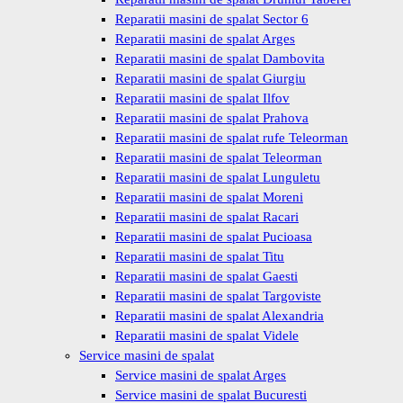
Reparatii masini de spalat Sector 6
Reparatii masini de spalat Arges
Reparatii masini de spalat Dambovita
Reparatii masini de spalat Giurgiu
Reparatii masini de spalat Ilfov
Reparatii masini de spalat Prahova
Reparatii masini de spalat rufe Teleorman
Reparatii masini de spalat Teleorman
Reparatii masini de spalat Lunguletu
Reparatii masini de spalat Moreni
Reparatii masini de spalat Racari
Reparatii masini de spalat Pucioasa
Reparatii masini de spalat Titu
Reparatii masini de spalat Gaesti
Reparatii masini de spalat Targoviste
Reparatii masini de spalat Alexandria
Reparatii masini de spalat Videle
Service masini de spalat
Service masini de spalat Arges
Service masini de spalat Bucuresti