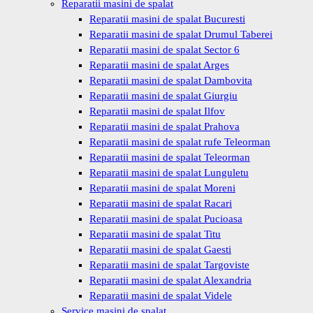
Reparatii masini de spalat
Reparatii masini de spalat Bucuresti
Reparatii masini de spalat Drumul Taberei
Reparatii masini de spalat Sector 6
Reparatii masini de spalat Arges
Reparatii masini de spalat Dambovita
Reparatii masini de spalat Giurgiu
Reparatii masini de spalat Ilfov
Reparatii masini de spalat Prahova
Reparatii masini de spalat rufe Teleorman
Reparatii masini de spalat Teleorman
Reparatii masini de spalat Lunguletu
Reparatii masini de spalat Moreni
Reparatii masini de spalat Racari
Reparatii masini de spalat Pucioasa
Reparatii masini de spalat Titu
Reparatii masini de spalat Gaesti
Reparatii masini de spalat Targoviste
Reparatii masini de spalat Alexandria
Reparatii masini de spalat Videle
Service masini de spalat