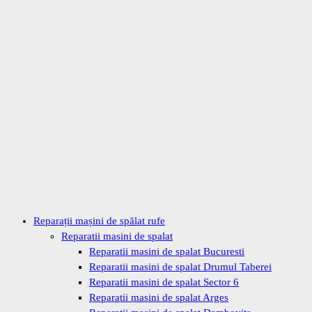
Reparatii masini de spalat rufe
Reparații mașini de spălat rufe
Reparatii masini de spalat
Reparatii masini de spalat Bucuresti
Reparatii masini de spalat Drumul Taberei
Reparatii masini de spalat Sector 6
Reparatii masini de spalat Arges