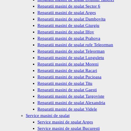
Reparatii masini de spalat Sector 6
Reparatii masini de spalat Arges
Reparatii masini de spalat Dambovita
Reparatii masini de spalat Giurgiu
Reparatii masini de spalat Ilfov
Reparatii masini de spalat Prahova
Reparatii masini de spalat rufe Teleorman
Reparatii masini de spalat Teleorman
Reparatii masini de spalat Lunguletu
Reparatii masini de spalat Moreni
Reparatii masini de spalat Racari
Reparatii masini de spalat Pucioasa
Reparatii masini de spalat Titu
Reparatii masini de spalat Gaesti
Reparatii masini de spalat Targoviste
Reparatii masini de spalat Alexandria
Reparatii masini de spalat Videle
Service masini de spalat
Service masini de spalat Arges
Service masini de spalat Bucuresti