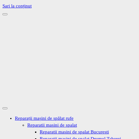
Sari la conținut
Reparatii masini de spalat rufe
Reparații mașini de spălat rufe
Reparatii masini de spalat
Reparatii masini de spalat Bucuresti
Reparatii masini de spalat Drumul Taberei