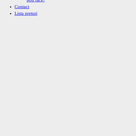
poti face!
Contact
Lista preturi