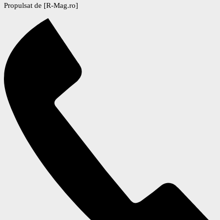
Propulsat de [R-Mag.ro]