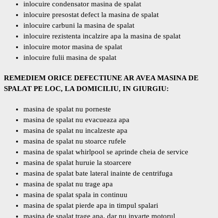
inlocuire condensator masina de spalat
inlocuire presostat defect la masina de spalat
inlocuire carbuni la masina de spalat
inlocuire rezistenta incalzire apa la masina de spalat
inlocuire motor masina de spalat
inlocuire fulii masina de spalat
REMEDIEM ORICE DEFECTIUNE AR AVEA MASINA DE
SPALAT PE LOC, LA DOMICILIU, IN GIURGIU:
masina de spalat nu porneste
masina de spalat nu evacueaza apa
masina de spalat nu incalzeste apa
masina de spalat nu stoarce rufele
masina de spalat whirlpool se aprinde cheia de service
masina de spalat huruie la stoarcere
masina de spalat bate lateral inainte de centrifuga
masina de spalat nu trage apa
masina de spalat spala in continuu
masina de spalat pierde apa in timpul spalari
masina de spalat trage apa, dar nu invarte motorul