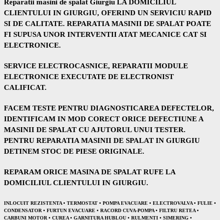
Reparatii masini de spalat Giurgiu LA DOMICILIUL
CLIENTULUI IN GIURGIU, OFERIND UN SERVICIU RAPID
SI DE CALITATE. REPARATIA MASINII DE SPALAT POATE
FI SUPUSA UNOR INTERVENTII ATAT MECANICE CAT SI
ELECTRONICE.
SERVICE ELECTROCASNICE, REPARATII MODULE
ELECTRONICE EXECUTATE DE ELECTRONIST
CALIFICAT.
FACEM TESTE PENTRU DIAGNOSTICAREA DEFECTELOR,
IDENTIFICAM IN MOD CORECT ORICE DEFECTIUNE A
MASINII DE SPALAT CU AJUTORUL UNUI TESTER.
PENTRU REPARATIA MASINII DE SPALAT IN GIURGIU
DETINEM STOC DE PIESE ORIGINALE.
REPARAM ORICE MASINA DE SPALAT RUFE LA
DOMICILIUL CLIENTULUI IN GIURGIU.
INLOCUIT REZISTENTA • TERMOSTAT • POMPA EVACUARE • ELECTROVALVA • FULIE •
CONDENSATOR • FURTUN EVACUARE • RACORD CUVA-POMPA • FILTRU RETEA •
CARBUNI MOTOR • CUREA • GARNITURA HUBLOU • RULMENTI • SIMERING •