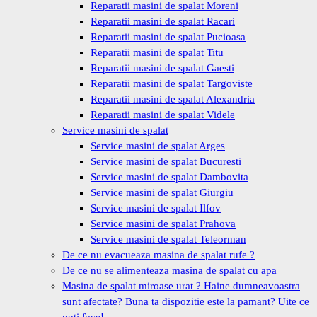
Reparatii masini de spalat Moreni
Reparatii masini de spalat Racari
Reparatii masini de spalat Pucioasa
Reparatii masini de spalat Titu
Reparatii masini de spalat Gaesti
Reparatii masini de spalat Targoviste
Reparatii masini de spalat Alexandria
Reparatii masini de spalat Videle
Service masini de spalat
Service masini de spalat Arges
Service masini de spalat Bucuresti
Service masini de spalat Dambovita
Service masini de spalat Giurgiu
Service masini de spalat Ilfov
Service masini de spalat Prahova
Service masini de spalat Teleorman
De ce nu evacueaza masina de spalat rufe ?
De ce nu se alimenteaza masina de spalat cu apa
Masina de spalat miroase urat ? Haine dumneavoastra
sunt afectate? Buna ta dispozitie este la pamant? Uite ce