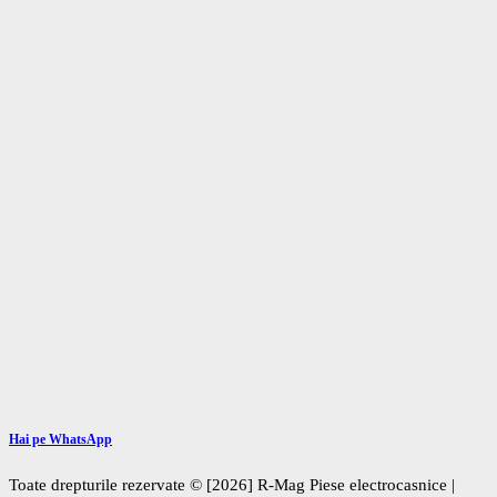
Hai pe WhatsApp
Toate drepturile rezervate © [2026] R-Mag Piese electrocasnice |