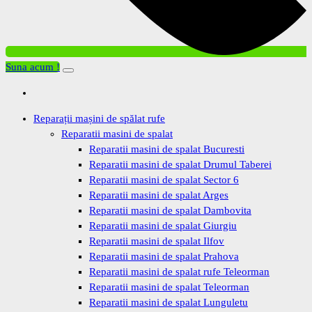
Suna acum !
Reparații mașini de spălat rufe
Reparatii masini de spalat
Reparatii masini de spalat Bucuresti
Reparatii masini de spalat Drumul Taberei
Reparatii masini de spalat Sector 6
Reparatii masini de spalat Arges
Reparatii masini de spalat Dambovita
Reparatii masini de spalat Giurgiu
Reparatii masini de spalat Ilfov
Reparatii masini de spalat Prahova
Reparatii masini de spalat rufe Teleorman
Reparatii masini de spalat Teleorman
Reparatii masini de spalat Lunguletu