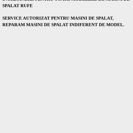
SPALAT RUFE
SERVICE AUTORIZAT PENTRU MASINI DE SPALAT,
REPARAM MASINI DE SPALAT INDIFERENT DE MODEL.