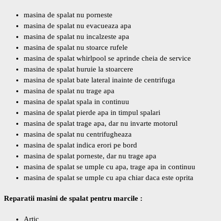
masina de spalat nu porneste
masina de spalat nu evacueaza apa
masina de spalat nu incalzeste apa
masina de spalat nu stoarce rufele
masina de spalat whirlpool se aprinde cheia de service
masina de spalat huruie la stoarcere
masina de spalat bate lateral inainte de centrifuga
masina de spalat nu trage apa
masina de spalat spala in continuu
masina de spalat pierde apa in timpul spalari
masina de spalat trage apa, dar nu invarte motorul
masina de spalat nu centrifugheaza
masina de spalat indica erori pe bord
masina de spalat porneste, dar nu trage apa
masina de spalat se umple cu apa, trage apa in continuu
masina de spalat se umple cu apa chiar daca este oprita
Reparatii masini de spalat pentru marcile :
Artic