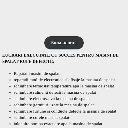
Suna acum !
LUCRARI EXECUTATE CU SUCCES PENTRU MASINI DE
SPALAT RUFE DEFECTE:
Reparatii masini de spalat
reparatii module electronice si afisaje la masina de spalat
schimbare termostat temperatura apa la masina de spalat
schimbare rulmenti defecti la masina de spalat
schimbare electrovalva la masina de spalat
schimbare garnituri uzate la masina de spalat
schimbare furtune si conducte defecte la masina de spalat
schimbare curele masina spalat
inlocuire pompa evacuare apa la masina de spalat