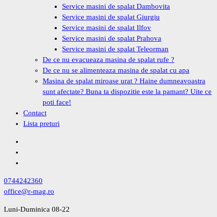
Service masini de spalat Dambovita
Service masini de spalat Giurgiu
Service masini de spalat Ilfov
Service masini de spalat Prahova
Service masini de spalat Teleorman
De ce nu evacueaza masina de spalat rufe ?
De ce nu se alimenteaza masina de spalat cu apa
Masina de spalat miroase urat ? Haine dumneavoastra
sunt afectate? Buna ta dispozitie este la pamant? Uite ce
poti face!
Contact
Lista preturi
0744242360
office@r-mag.ro
Luni-Duminica 08-22