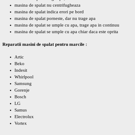
masina de spalat nu centrifugheaza
masina de spalat indica erori pe bord
masina de spalat porneste, dar nu trage apa
masina de spalat se umple cu apa, trage apa in continuu
masina de spalat se umple cu apa chiar daca este oprita
Reparatii masini de spalat pentru marcile :
Artic
Beko
Indesit
Whirlpool
Samsung
Gorenje
Bosch
LG
Samus
Electrolux
Vortex