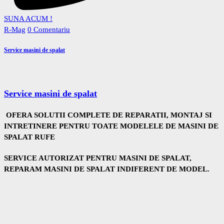
SUNA ACUM !
R-Mag
0 Comentariu
Service masini de spalat
Service masini de spalat
OFERA SOLUTII COMPLETE DE REPARATII, MONTAJ SI
INTRETINERE PENTRU TOATE MODELELE DE MASINI DE
SPALAT RUFE
SERVICE AUTORIZAT PENTRU MASINI DE SPALAT,
REPARAM MASINI DE SPALAT INDIFERENT DE MODEL.