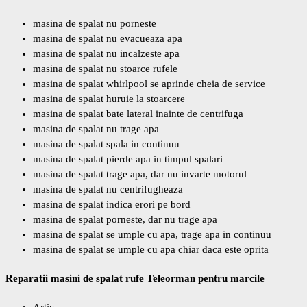
masina de spalat nu porneste
masina de spalat nu evacueaza apa
masina de spalat nu incalzeste apa
masina de spalat nu stoarce rufele
masina de spalat whirlpool se aprinde cheia de service
masina de spalat huruie la stoarcere
masina de spalat bate lateral inainte de centrifuga
masina de spalat nu trage apa
masina de spalat spala in continuu
masina de spalat pierde apa in timpul spalari
masina de spalat trage apa, dar nu invarte motorul
masina de spalat nu centrifugheaza
masina de spalat indica erori pe bord
masina de spalat porneste, dar nu trage apa
masina de spalat se umple cu apa, trage apa in continuu
masina de spalat se umple cu apa chiar daca este oprita
Reparatii masini de spalat rufe Teleorman pentru marcile
Artic