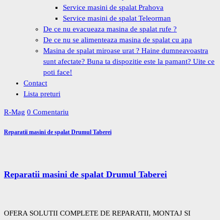
Service masini de spalat Prahova
Service masini de spalat Teleorman
De ce nu evacueaza masina de spalat rufe ?
De ce nu se alimenteaza masina de spalat cu apa
Masina de spalat miroase urat ? Haine dumneavoastra
sunt afectate? Buna ta dispozitie este la pamant? Uite ce
poti face!
Contact
Lista preturi
R-Mag
0 Comentariu
Reparatii masini de spalat Drumul Taberei
Reparatii masini de spalat Drumul Taberei
OFERA SOLUTII COMPLETE DE REPARATII, MONTAJ SI