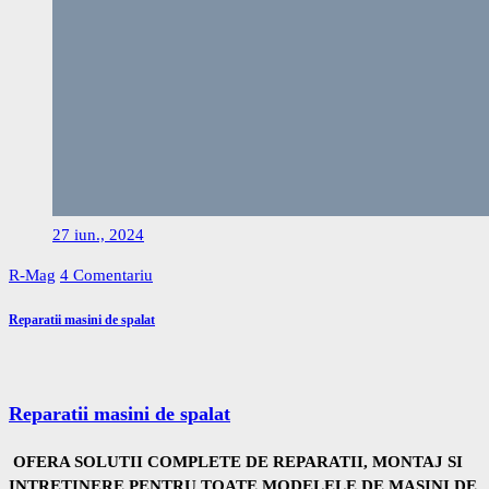
27
iun., 2024
R-Mag
4 Comentariu
Reparatii masini de spalat
Reparatii masini de spalat
OFERA SOLUTII COMPLETE DE REPARATII, MONTAJ SI
INTRETINERE PENTRU TOATE MODELELE DE MASINI DE