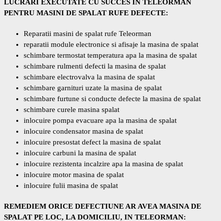
LUCRARI EXECUTATE CU SUCCES IN TELEORMAN
PENTRU MASINI DE SPALAT RUFE DEFECTE:
Reparatii masini de spalat rufe Teleorman
reparatii module electronice si afisaje la masina de spalat
schimbare termostat temperatura apa la masina de spalat
schimbare rulmenti defecti la masina de spalat
schimbare electrovalva la masina de spalat
schimbare garnituri uzate la masina de spalat
schimbare furtune si conducte defecte la masina de spalat
schimbare curele masina spalat
inlocuire pompa evacuare apa la masina de spalat
inlocuire condensator masina de spalat
inlocuire presostat defect la masina de spalat
inlocuire carbuni la masina de spalat
inlocuire rezistenta incalzire apa la masina de spalat
inlocuire motor masina de spalat
inlocuire fulii masina de spalat
REMEDIEM ORICE DEFECTIUNE AR AVEA MASINA DE
SPALAT PE LOC, LA DOMICILIU, IN TELEORMAN: