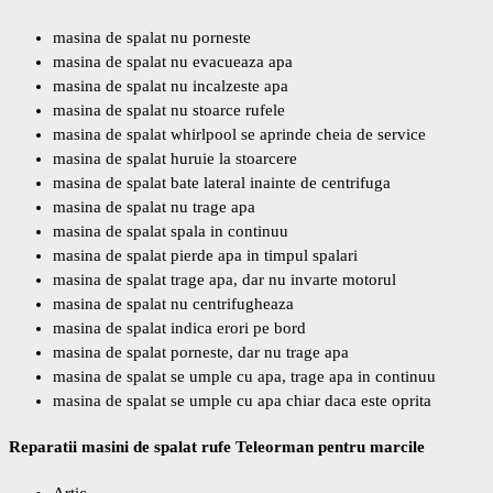
masina de spalat nu porneste
masina de spalat nu evacueaza apa
masina de spalat nu incalzeste apa
masina de spalat nu stoarce rufele
masina de spalat whirlpool se aprinde cheia de service
masina de spalat huruie la stoarcere
masina de spalat bate lateral inainte de centrifuga
masina de spalat nu trage apa
masina de spalat spala in continuu
masina de spalat pierde apa in timpul spalari
masina de spalat trage apa, dar nu invarte motorul
masina de spalat nu centrifugheaza
masina de spalat indica erori pe bord
masina de spalat porneste, dar nu trage apa
masina de spalat se umple cu apa, trage apa in continuu
masina de spalat se umple cu apa chiar daca este oprita
Reparatii masini de spalat rufe Teleorman pentru marcile
Artic