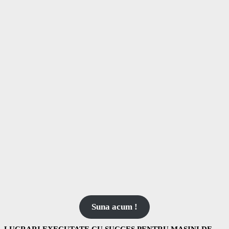
Suna acum !