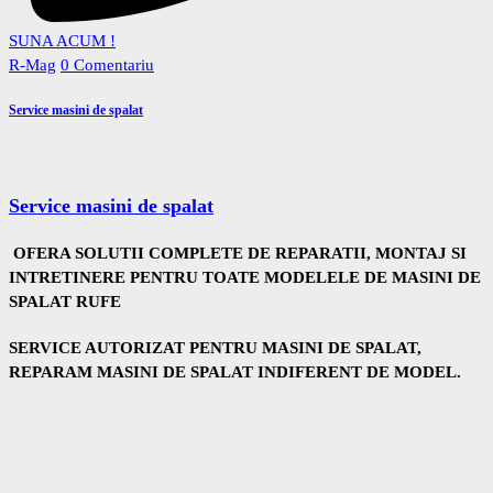
SUNA ACUM !
R-Mag
0 Comentariu
Service masini de spalat
Service masini de spalat
OFERA SOLUTII COMPLETE DE REPARATII, MONTAJ SI
INTRETINERE PENTRU TOATE MODELELE DE MASINI DE
SPALAT RUFE
SERVICE AUTORIZAT PENTRU MASINI DE SPALAT,
REPARAM MASINI DE SPALAT INDIFERENT DE MODEL.