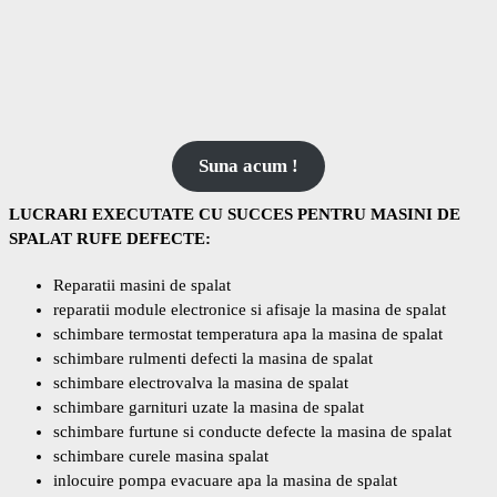
Suna acum !
LUCRARI EXECUTATE CU SUCCES PENTRU MASINI DE
SPALAT RUFE DEFECTE:
Reparatii masini de spalat
reparatii module electronice si afisaje la masina de spalat
schimbare termostat temperatura apa la masina de spalat
schimbare rulmenti defecti la masina de spalat
schimbare electrovalva la masina de spalat
schimbare garnituri uzate la masina de spalat
schimbare furtune si conducte defecte la masina de spalat
schimbare curele masina spalat
inlocuire pompa evacuare apa la masina de spalat