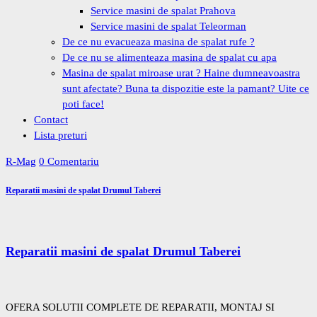
Service masini de spalat Prahova
Service masini de spalat Teleorman
De ce nu evacueaza masina de spalat rufe ?
De ce nu se alimenteaza masina de spalat cu apa
Masina de spalat miroase urat ? Haine dumneavoastra
sunt afectate? Buna ta dispozitie este la pamant? Uite ce
poti face!
Contact
Lista preturi
R-Mag
0 Comentariu
Reparatii masini de spalat Drumul Taberei
Reparatii masini de spalat Drumul Taberei
OFERA SOLUTII COMPLETE DE REPARATII, MONTAJ SI