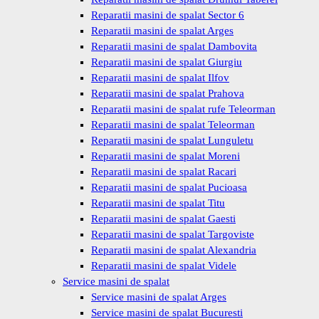
Reparatii masini de spalat Sector 6
Reparatii masini de spalat Arges
Reparatii masini de spalat Dambovita
Reparatii masini de spalat Giurgiu
Reparatii masini de spalat Ilfov
Reparatii masini de spalat Prahova
Reparatii masini de spalat rufe Teleorman
Reparatii masini de spalat Teleorman
Reparatii masini de spalat Lunguletu
Reparatii masini de spalat Moreni
Reparatii masini de spalat Racari
Reparatii masini de spalat Pucioasa
Reparatii masini de spalat Titu
Reparatii masini de spalat Gaesti
Reparatii masini de spalat Targoviste
Reparatii masini de spalat Alexandria
Reparatii masini de spalat Videle
Service masini de spalat
Service masini de spalat Arges
Service masini de spalat Bucuresti