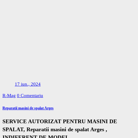
17
iun., 2024
R-Mag
0 Comentariu
Reparatii masini de spalat Arges
SERVICE AUTORIZAT PENTRU MASINI DE
SPALAT, Reparatii masini de spalat Arges ,
INDIFERENT DE MODEL.