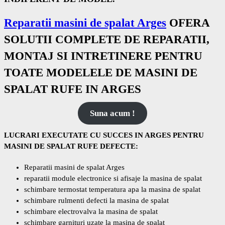
Reparatii masini de spalat Arges
OFERA
SOLUTII COMPLETE DE REPARATII,
MONTAJ SI INTRETINERE PENTRU
TOATE MODELELE DE MASINI DE
SPALAT RUFE IN ARGES
Suna acum !
LUCRARI EXECUTATE CU SUCCES IN ARGES PENTRU
MASINI DE SPALAT RUFE DEFECTE:
Reparatii masini de spalat Arges
reparatii module electronice si afisaje la masina de spalat
schimbare termostat temperatura apa la masina de spalat
schimbare rulmenti defecti la masina de spalat
schimbare electrovalva la masina de spalat
schimbare garnituri uzate la masina de spalat