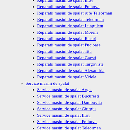
Reparatii masini de spalat Ilfov
Reparatii masini de spalat Prahova
Reparatii masini de spalat rufe Teleorman
Reparatii masini de spalat Teleorman
Reparatii masini de spalat Lunguletu
Reparatii masini de spalat Moreni
Reparatii masini de spalat Racari
Reparatii masini de spalat Pucioasa
Reparatii masini de spalat Titu
Reparatii masini de spalat Gaesti
Reparatii masini de spalat Targoviste
Reparatii masini de spalat Alexandria
Reparatii masini de spalat Videle
Service masini de spalat
Service masini de spalat Arges
Service masini de spalat Bucuresti
Service masini de spalat Dambovita
Service masini de spalat Giurgiu
Service masini de spalat Ilfov
Service masini de spalat Prahova
Service masini de spalat Teleorman