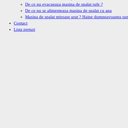
De ce nu evacueaza masina de spalat rufe ?
De ce nu se alimenteaza masina de spalat cu apa
Masina de spalat miroase urat ? Haine dumneavoastra sunt 
Contact
Lista preturi