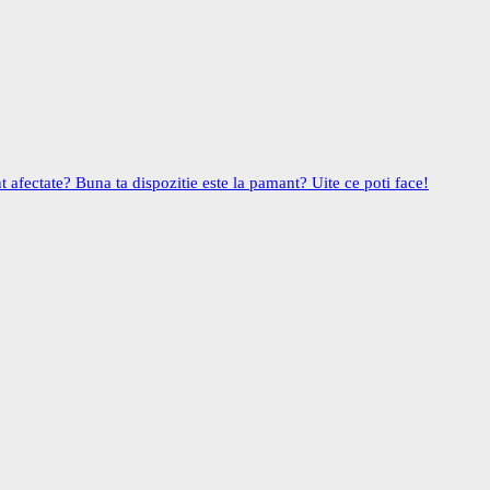
afectate? Buna ta dispozitie este la pamant? Uite ce poti face!